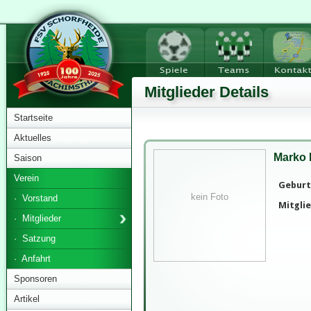
Mitglieder Details
Startseite
Aktuelles
Marko 
Saison
Verein
Geburt
kein Foto
· Vorstand
Mitglie
· Mitglieder
· Satzung
· Anfahrt
Sponsoren
Artikel