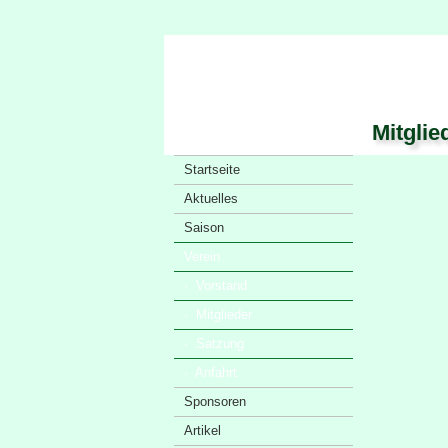
Mitglie
Startseite
Aktuelles
Saison
Verein
· Vorstand
· Mitglieder
· Satzung
· Anfahrt
Sponsoren
Artikel