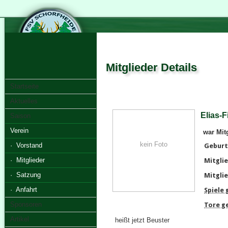
Mitglieder Details
Startseite
Aktuelles
Elias-F
Saison
Verein
war Mit
kein Foto
· Vorstand
Geburt
· Mitglieder
Mitglie
· Satzung
Mitglie
· Anfahrt
Spiele
Sponsoren
Tore g
Artikel
heißt jetzt Beuster