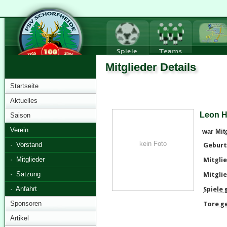
Mitglieder Details
Startseite
Aktuelles
Leon H
Saison
Verein
war Mit
kein Foto
· Vorstand
Geburt
· Mitglieder
Mitglie
· Satzung
Mitglie
· Anfahrt
Spiele
Sponsoren
Tore g
Artikel