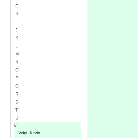
G
H
I
J
K
L
M
N
O
P
Q
R
S
T
U
V
Voigt, Kevin