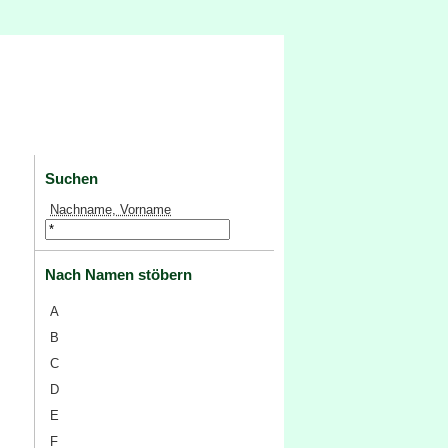
Suchen
Nachname, Vorname
Nach Namen stöbern
A
B
C
D
E
F