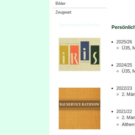
Bilder
Zeugwart
Sponsorenschaufenster
Persönlich
2025/26
Ü35, Mi
2024/25
Ü35, Mi
2022/23
2. Männ
2021/22
2. Männ
Altherr