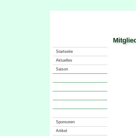
Mitglie
Startseite
Aktuelles
Saison
Verein
· Vorstand
· Mitglieder
· Satzung
· Anfahrt
Sponsoren
Artikel