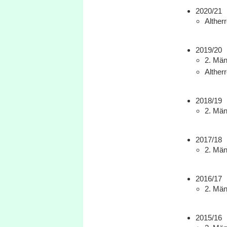
2020/21
Altherr
2019/20
2. Männ
Altherr
2018/19
2. Männ
2017/18
2. Männ
2016/17
2. Männ
2015/16