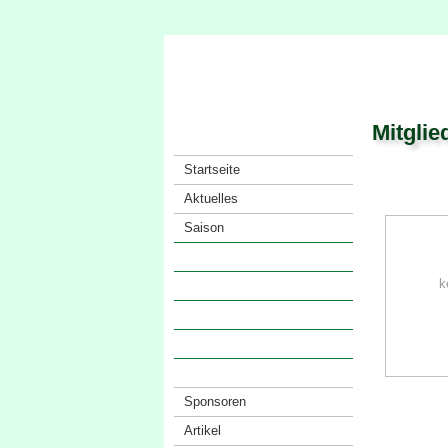
Mitglie
Startseite
Aktuelles
Saison
Verein
k
· Vorstand
· Mitglieder
· Satzung
· Anfahrt
Sponsoren
Artikel