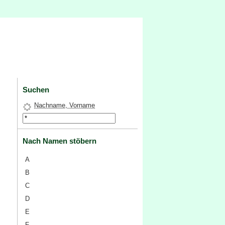
Suchen
Nachname, Vorname
Nach Namen stöbern
A
B
C
D
E
F