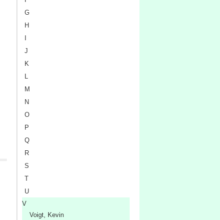
G
H
I
J
K
L
M
N
O
P
Q
R
S
T
U
V
Voigt, Kevin