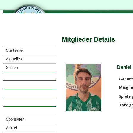
Mitglieder Details
Startseite
Aktuelles
Daniel
Saison
Verein
Geburt
· Vorstand
Mitglie
· Mitglieder
Spiele
· Satzung
Tore g
· Anfahrt
Sponsoren
Artikel