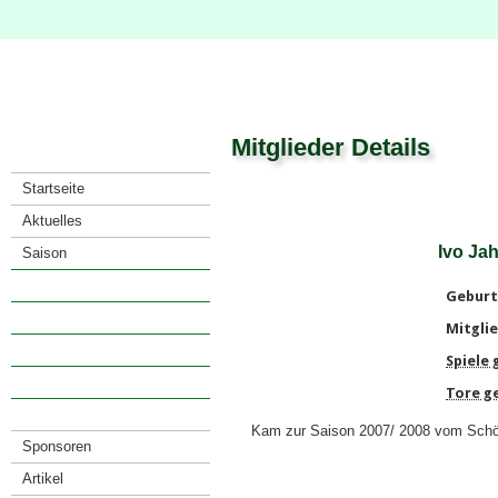
Mitglieder Details
Startseite
Aktuelles
Ivo Ja
Saison
Verein
Geburt
· Vorstand
Mitglie
· Mitglieder
Spiele
· Satzung
Tore g
· Anfahrt
Kam zur Saison 2007/ 2008 vom Sch
Sponsoren
Artikel